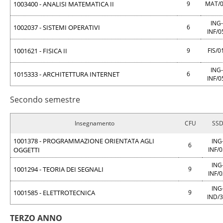
1003400 - ANALISI MATEMATICA II
9
MAT/
ING-
1002037 - SISTEMI OPERATIVI
6
INF/0
1001621 - FISICA II
9
FIS/0
ING-
1015333 - ARCHITETTURA INTERNET
6
INF/0
Secondo semestre
Insegnamento
CFU
SS
1001378 - PROGRAMMAZIONE ORIENTATA AGLI
ING
6
OGGETTI
INF/
ING
1001294 - TEORIA DEI SEGNALI
9
INF/
ING
1001585 - ELETTROTECNICA
9
IND/
TERZO ANNO