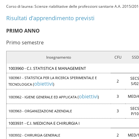
Corso di laurea: Scienze riabilitative delle professioni sanitarie A.A. 2015/20
Risultati d’apprendimento previsti
PRIMO ANNO
Primo semestre
Insegnamento
CFU
SSD
1003960 - C.I. STATISTICA E MANAGEMENT
1003961 - STATISTICA PER LA RICERCA SPERIMENTALE E
SECS
2
obiettivi
S/0
(
)
TECNOLOGICA
obiettivi
3
MED/
(
)
1003962 - IGIENE GENERALE ED APPLICATA
SECS
3
1003963 - ORGANIZZAZIONE AZIENDALE
P/1
1003931 - C.I. MEDICINA E CHIRURGIA I
2
MED/
1003932 - CHIRURGIA GENERALE