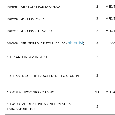
2
MED/
1003985 - IGIENE GENERALE ED APPLICATA
3
MED/
1003986 - MEDICINA LEGALE
2
MED/
1003987 - MEDICINA DEL LAVORO
obiettivi
3
IUS/
(
)
1003988 - ISTITUZIONI DI DIRITTO PUBBLICO
1003144 - LINGUA INGLESE
3
1004158 - DISCIPLINE A SCELTA DELLO STUDENTE
3
1004183 - TIROCINIO - I° ANNO
13
MED/
1004198 - ALTRE ATTIVITA' (INFORMATICA,
5
LABORATORI ETC.)