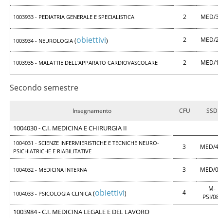
2
MED/
1003933 - PEDIATRIA GENERALE E SPECIALISTICA
obiettivi
2
MED/
(
)
1003934 - NEUROLOGIA
2
MED/
1003935 - MALATTIE DELL'APPARATO CARDIOVASCOLARE
Secondo semestre
Insegnamento
CFU
SSD
1004030 - C.I. MEDICINA E CHIRURGIA II
1004031 - SCIENZE INFERMIERISTICHE E TECNICHE NEURO-
3
MED/
PSICHIATRICHE E RIABILITATIVE
3
MED/
1004032 - MEDICINA INTERNA
M-
obiettivi
4
(
)
1004033 - PSICOLOGIA CLINICA
PSI/0
1003984 - C.I. MEDICINA LEGALE E DEL LAVORO