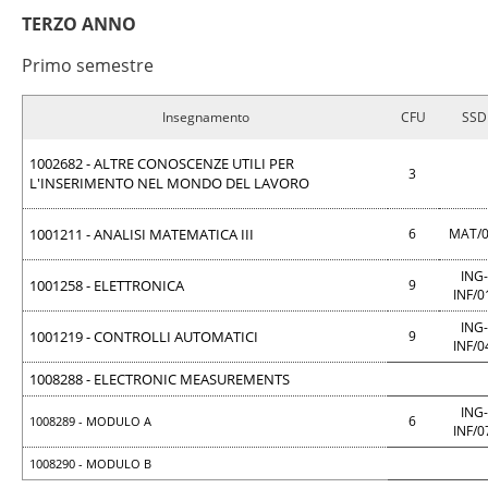
TERZO ANNO
Primo semestre
Insegnamento
CFU
SSD
1002682 - ALTRE CONOSCENZE UTILI PER
3
L'INSERIMENTO NEL MONDO DEL LAVORO
1001211 - ANALISI MATEMATICA III
6
MAT/
ING-
1001258 - ELETTRONICA
9
INF/0
ING-
1001219 - CONTROLLI AUTOMATICI
9
INF/0
1008288 - ELECTRONIC MEASUREMENTS
ING-
6
1008289 - MODULO A
INF/0
1008290 - MODULO B