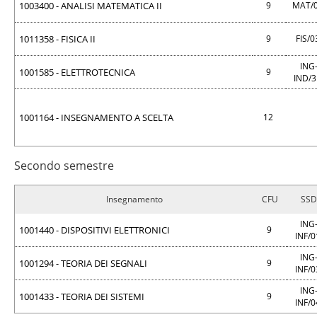
1003400 - ANALISI MATEMATICA II
9
MAT/
1011358 - FISICA II
9
FIS/
ING
1001585 - ELETTROTECNICA
9
IND/
1001164 - INSEGNAMENTO A SCELTA
12
Secondo semestre
Insegnamento
CFU
SSD
ING
1001440 - DISPOSITIVI ELETTRONICI
9
INF/
ING
1001294 - TEORIA DEI SEGNALI
9
INF/
ING
1001433 - TEORIA DEI SISTEMI
9
INF/