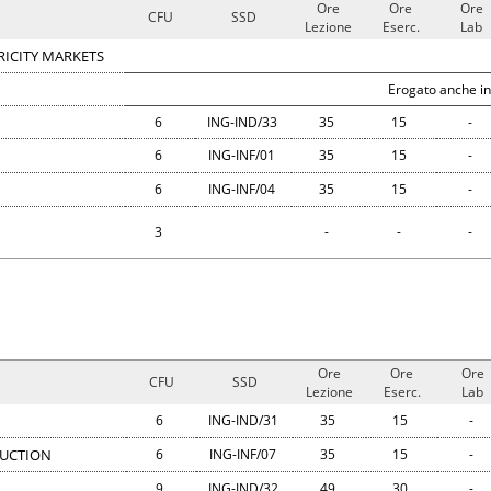
Ore
Ore
Ore
CFU
SSD
Lezione
Eserc.
Lab
RICITY MARKETS
Erogato anche in
6
ING-IND/33
35
15
-
6
ING-INF/01
35
15
-
6
ING-INF/04
35
15
-
3
-
-
-
Ore
Ore
Ore
CFU
SSD
Lezione
Eserc.
Lab
6
ING-IND/31
35
15
-
DUCTION
6
ING-INF/07
35
15
-
9
ING-IND/32
49
30
-