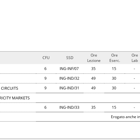
Ore
Ore
Ore
CFU
SSD
Lezione
Eserc.
Lab
6
ING-INF/07
35
15
-
9
ING-IND/32
49
30
-
 CIRCUITS
9
ING-IND/31
49
30
-
RICITY MARKETS
6
ING-IND/33
35
15
-
Erogato anche in