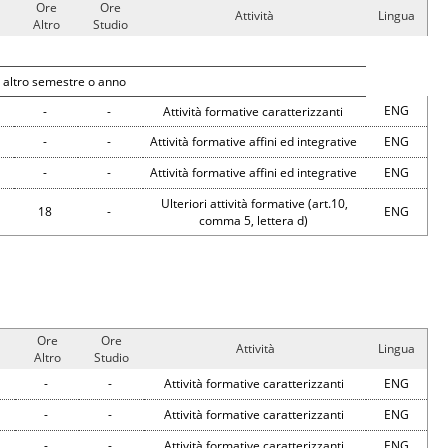
Ore
Ore
Attività
Lingua
Altro
Studio
 altro semestre o anno
ENG
-
-
Attività formative caratterizzanti
-
-
Attività formative affini ed integrative
ENG
-
-
Attività formative affini ed integrative
ENG
Ulteriori attività formative (art.10,
18
-
ENG
comma 5, lettera d)
Ore
Ore
Attività
Lingua
Altro
Studio
-
-
Attività formative caratterizzanti
ENG
-
-
Attività formative caratterizzanti
ENG
-
-
Attività formative caratterizzanti
ENG