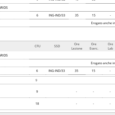
GRIDS
6
ING-IND/33
35
15
-
Erogato anche in
Ore
Ore
Ore
CFU
SSD
Lezione
Eserc.
Lab
GRIDS
Erogato anche in
6
ING-IND/33
35
15
-
9
9
-
-
-
18
-
-
-