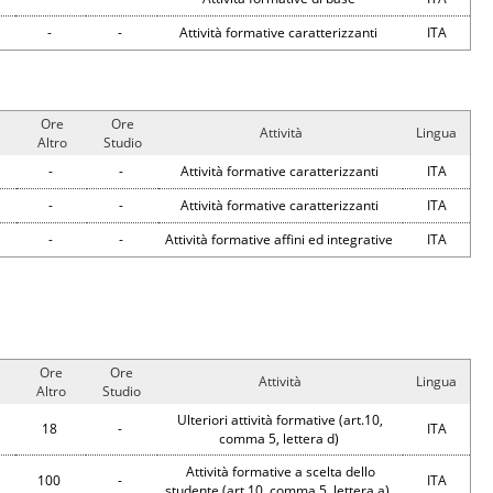
-
-
Attività formative caratterizzanti
ITA
Ore
Ore
Attività
Lingua
Altro
Studio
-
-
Attività formative caratterizzanti
ITA
-
-
Attività formative caratterizzanti
ITA
-
-
Attività formative affini ed integrative
ITA
Ore
Ore
Attività
Lingua
Altro
Studio
Ulteriori attività formative (art.10,
18
-
ITA
comma 5, lettera d)
Attività formative a scelta dello
100
-
ITA
studente (art.10, comma 5, lettera a)