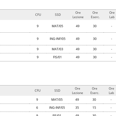
Ore
Ore
Ore
CFU
SSD
Lezione
Eserc.
Lab
9
MAT/05
49
30
-
9
ING-INF/05
49
30
-
9
MAT/03
49
30
-
9
FIS/01
49
30
-
Ore
Ore
Ore
CFU
SSD
Lezione
Eserc.
Lab
9
MAT/05
49
30
-
6
ING-INF/05
35
15
-
9
FIS/01
49
30
-