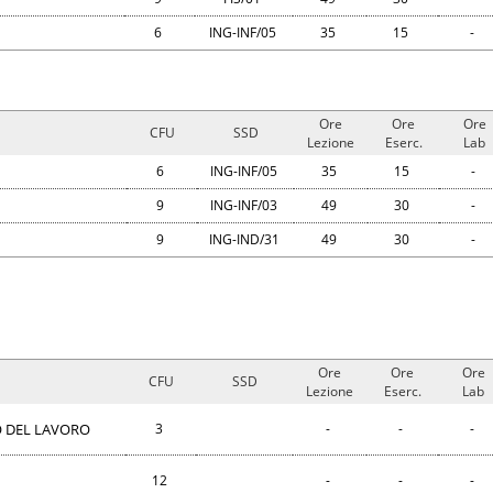
6
ING-INF/05
35
15
-
Ore
Ore
Ore
CFU
SSD
Lezione
Eserc.
Lab
6
ING-INF/05
35
15
-
9
ING-INF/03
49
30
-
9
ING-IND/31
49
30
-
Ore
Ore
Ore
CFU
SSD
Lezione
Eserc.
Lab
O DEL LAVORO
3
-
-
-
12
-
-
-