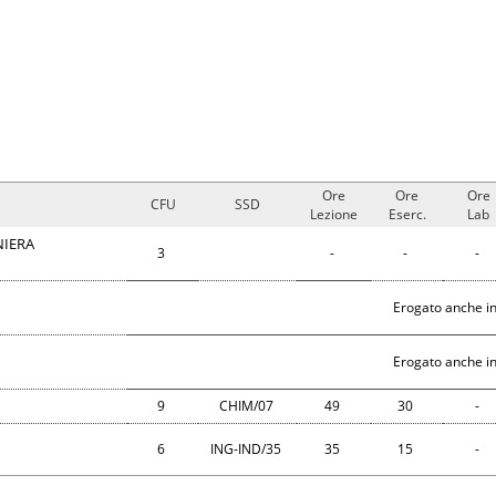
Ore
Ore
Ore
CFU
SSD
Lezione
Eserc.
Lab
NIERA
3
-
-
-
Erogato anche in
Erogato anche in
9
CHIM/07
49
30
-
6
ING-IND/35
35
15
-