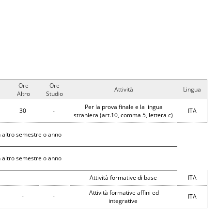
Ore
Ore
Attività
Lingua
Altro
Studio
Per la prova finale e la lingua
30
-
ITA
straniera (art.10, comma 5, lettera c)
 altro semestre o anno
 altro semestre o anno
-
-
Attività formative di base
ITA
Attività formative affini ed
-
-
ITA
integrative