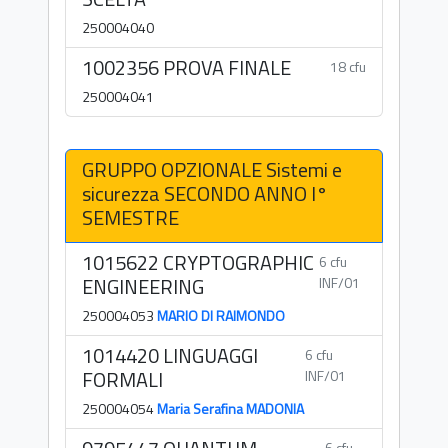
250004040
1002356 PROVA FINALE
18 cfu
250004041
GRUPPO OPZIONALE Sistemi e
sicurezza SECONDO ANNO I°
SEMESTRE
1015622 CRYPTOGRAPHIC
6 cfu
ENGINEERING
INF/01
250004053
MARIO DI RAIMONDO
1014420 LINGUAGGI
6 cfu
FORMALI
INF/01
250004054
Maria Serafina MADONIA
6 cfu