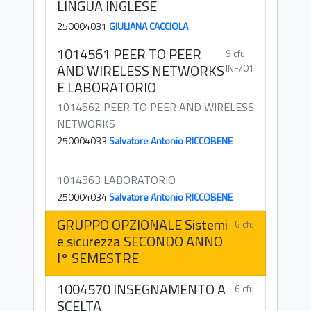
LINGUA INGLESE
250004031
GIULIANA CACCIOLA
1014561 PEER TO PEER
9 cfu
AND WIRELESS NETWORKS
INF/01
E LABORATORIO
1014562 PEER TO PEER AND WIRELESS
NETWORKS
250004033
Salvatore Antonio RICCOBENE
1014563 LABORATORIO
250004034
Salvatore Antonio RICCOBENE
GRUPPO OPZIONALE Sistemi
6 cfu
e sicurezza SECONDO ANNO
I° SEMESTRE
1004570 INSEGNAMENTO A
6 cfu
SCELTA