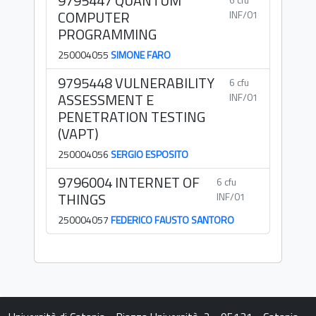
9795447 QUANTUM
COMPUTER
INF/01
PROGRAMMING
250004055
SIMONE FARO
9795448 VULNERABILITY
6 cfu
ASSESSMENT E
INF/01
PENETRATION TESTING
(VAPT)
250004056
SERGIO ESPOSITO
9796004 INTERNET OF
6 cfu
THINGS
INF/01
250004057
FEDERICO FAUSTO SANTORO