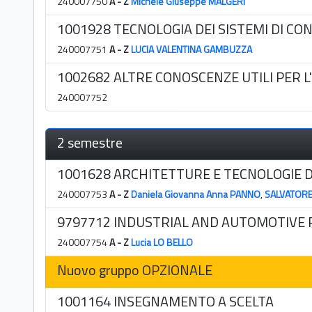
240007750
A - Z
Michele Giuseppe MALGERI
1001928 TECNOLOGIA DEI SISTEMI DI C
240007751
A - Z
LUCIA VALENTINA GAMBUZZA
1002682 ALTRE CONOSCENZE UTILI PER
240007752
2 semestre
1001628 ARCHITETTURE E TECNOLOGIE D
240007753
A - Z
Daniela Giovanna Anna PANNO
,
SALVATORE
9797712 INDUSTRIAL AND AUTOMOTIVE
240007754
A - Z
Lucia LO BELLO
Nuovo gruppo OPZIONALE
1001164 INSEGNAMENTO A SCELTA