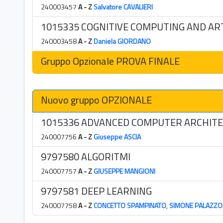
240003457
A - Z
Salvatore CAVALIERI
1015335 COGNITIVE COMPUTING AND ART
240003458
A - Z
Daniela GIORDANO
Gruppo Opzionale PROVA FINALE
Nuovo gruppo OPZIONALE
1015336 ADVANCED COMPUTER ARCHIT
240007756
A - Z
Giuseppe ASCIA
9797580 ALGORITMI
240007757
A - Z
GIUSEPPE MANGIONI
9797581 DEEP LEARNING
240007758
A - Z
CONCETTO SPAMPINATO
,
SIMONE PALAZZO