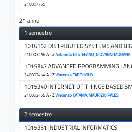
240007755
2° anno
1 semestre
1016152 DISTRIBUTED SYSTEMS AND BIG
240003456
A - Z
Antonella DI STEFANO
,
GIOVANNI MORANA
1015347 ADVANCED PROGRAMMING LAN
240003454
A - Z
Vincenza CARCHIOLO
1015340 INTERNET OF THINGS BASED S
240003455
A - Z
Vincenzo CATANIA
,
MAURIZIO PALESI
2 semestre
1015361 INDUSTRIAL INFORMATICS