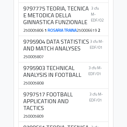
9797775 TEORIA, TECNICA
3 cfu
E METODICA DELLA
M-
EDF/02
GINNASTICA FUNZIONALE
250005806
1
ROSARIA TRAINA
250006619
2
9795904 DATA STATISTICS
3 cfu M-
AND MATCH ANALYSES
EDF/01
250005807
9795903 TECHNICAL
3 cfu M-
ANALYSIS IN FOOTBALL
EDF/01
250005808
9797517 FOOTBALL
3 cfu M-
APPLICATION AND
EDF/01
TACTICS
250005809