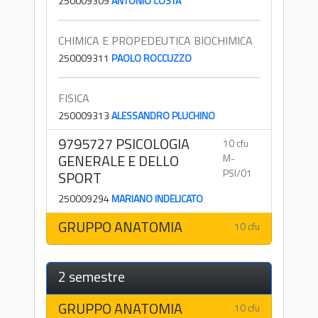
250009309
ANTONIO COSTA
CHIMICA E PROPEDEUTICA BIOCHIMICA
250009311
PAOLO ROCCUZZO
FISICA
250009313
ALESSANDRO PLUCHINO
9795727 PSICOLOGIA
10 cfu
GENERALE E DELLO
M-
PSI/01
SPORT
250009294
MARIANO INDELICATO
GRUPPO ANATOMIA
10 cfu
2 semestre
GRUPPO ANATOMIA
10 cfu