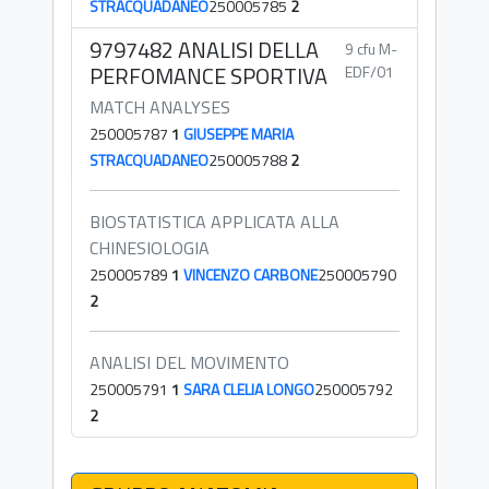
STRACQUADANEO
250005785
2
9797482 ANALISI DELLA
9 cfu M-
PERFOMANCE SPORTIVA
EDF/01
MATCH ANALYSES
250005787
1
GIUSEPPE MARIA
STRACQUADANEO
250005788
2
BIOSTATISTICA APPLICATA ALLA
CHINESIOLOGIA
250005789
1
VINCENZO CARBONE
250005790
2
ANALISI DEL MOVIMENTO
250005791
1
SARA CLELIA LONGO
250005792
2