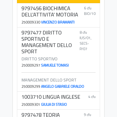
9797456 BIOCHIMICA
6 cfu
DELL'ATTIVITA' MOTORIA
BIO/10
250009330
VINCENZO BRAMANTI
9797477 DIRITTO
8 cfu
SPORTIVO E
IUS/01,
SECS-
MANAGEMENT DELLO
P/07
SPORT
DIRITTO SPORTIVO
250009297
SAMUELE TOMASI
MANAGEMENT DELLO SPORT
250009299
ANGELO GABRIELE CIRALDO
1003710 LINGUA INGLESE
4 cfu
250009301
GIULIA DI STASIO
9797478 TEORIA
9 cfu