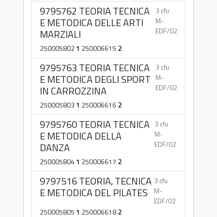
9795762 TEORIA TECNICA
3 cfu
E METODICA DELLE ARTI
M-
EDF/02
MARZIALI
250005802
1
250006615
2
9795763 TEORIA TECNICA
3 cfu
E METODICA DEGLI SPORT
M-
EDF/02
IN CARROZZINA
250005803
1
250006616
2
9795760 TEORIA TECNICA
3 cfu
E METODICA DELLA
M-
EDF/02
DANZA
250005804
1
250006617
2
9797516 TEORIA, TECNICA
3 cfu
E METODICA DEL PILATES
M-
EDF/02
250005805
1
250006618
2