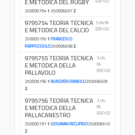
E METODICA DEL RUGBY
EDF/02
250005794
1
250006607
2
9795754 TEORIA TECNICA
3 cfu M-
E METODICA DEL CALCIO
EDF/02
250005795
1
FRANCESCO
RAPPOCCIOLO
250006608
2
9795755 TEORIA TECNICA
3 cfu
E METODICA DELLA
M-
EDF/02
PALLAVOLO
250005796
1
NUNZIATA RANIOLO
250006609
2
9795756 TEORIA TECNICA
3 cfu
E METODICA DELLA
M-
EDF/02
PALLACANESTRO
250005797
1
GIOVANNI RECUPIDO
250006610
2