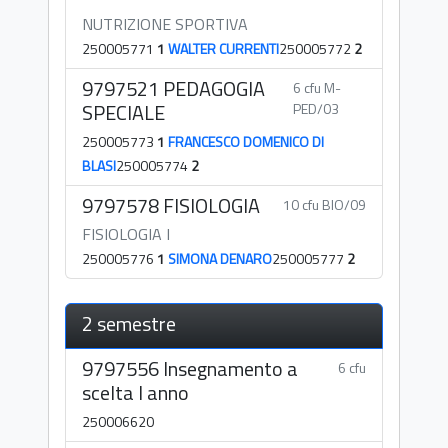
NUTRIZIONE SPORTIVA
250005771
1
WALTER CURRENTI
250005772
2
9797521 PEDAGOGIA
6 cfu M-
SPECIALE
PED/03
250005773
1
FRANCESCO DOMENICO DI
BLASI
250005774
2
9797578 FISIOLOGIA
10 cfu BIO/09
FISIOLOGIA I
250005776
1
SIMONA DENARO
250005777
2
2 semestre
9797556 Insegnamento a
6 cfu
scelta I anno
250006620