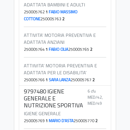
ADATTATA BAMBINI E ADULTI
250005762
1
FABIO MASSIMO
COTTONE
250005763
2
ATTIVITA' MOTORIA PREVENTIVA E
ADATTATA ANZIANI
250005764
1
FABIO CILIA
250005765
2
ATTIIVITA' MOTORIA PREVENTIVA E
ADATTATA PER LE DISABILITA'
250005766
1
SARA LANZA
250005767
2
9797480 IGIENE
6 cfu
GENERALE E
MED/42,
MED/49
NUTRIZIONE SPORTIVA
IGIENE GENERALE
250005769
1
MARIO D'ASTA
250005770
2