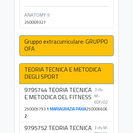
ANATOMY II
250009327
Gruppo extracurriculare: GRUPPO
OFA
TEORIA TECNICA E METODICA
DEGLI SPORT
9795744 TEORIA TECNICA
3 cfu
E METODICA DEL FITNESS
M-
EDF/02
250005793
1
MARIAGRAZIA PAXIA
250006606
2
9795752 TEORIA TECNICA
3 cfu M-