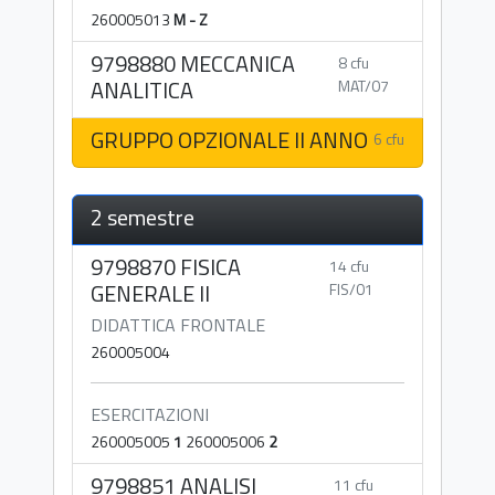
260005013
M - Z
9798880 MECCANICA
8 cfu
ANALITICA
MAT/07
GRUPPO OPZIONALE II ANNO
6 cfu
2 semestre
9798870 FISICA
14 cfu
GENERALE II
FIS/01
DIDATTICA FRONTALE
260005004
ESERCITAZIONI
260005005
1
260005006
2
9798851 ANALISI
11 cfu