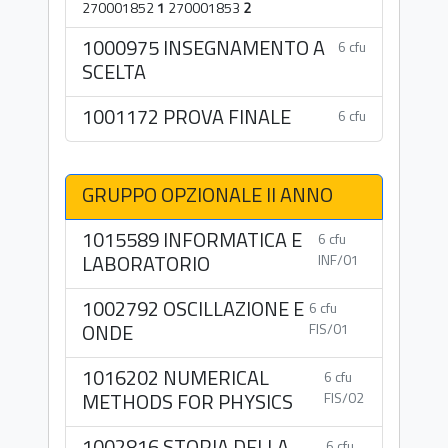
270001852
1
270001853
2
1000975 INSEGNAMENTO A
6 cfu
SCELTA
1001172 PROVA FINALE
6 cfu
GRUPPO OPZIONALE II ANNO
1015589 INFORMATICA E
6 cfu
LABORATORIO
INF/01
1002792 OSCILLAZIONE E
6 cfu
ONDE
FIS/01
1016202 NUMERICAL
6 cfu
METHODS FOR PHYSICS
FIS/02
1002816 STORIA DELLA
6 cfu