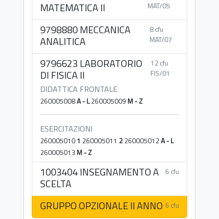
MATEMATICA II
MAT/05
9798880 MECCANICA
8 cfu
ANALITICA
MAT/07
9796623 LABORATORIO
12 cfu
DI FISICA II
FIS/01
DIDATTICA FRONTALE
260005008
A - L
260005009
M - Z
ESERCITAZIONI
260005010
1
260005011
2
260005012
A - L
260005013
M - Z
1003404 INSEGNAMENTO A
6 cfu
SCELTA
GRUPPO OPZIONALE II ANNO
6 cfu