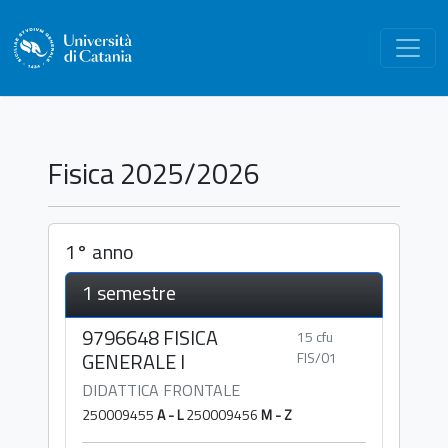
Fisica 2025/2026
1° anno
1 semestre
9796648 FISICA
15 cfu
GENERALE I
FIS/01
DIDATTICA FRONTALE
250009455
A - L
250009456
M - Z