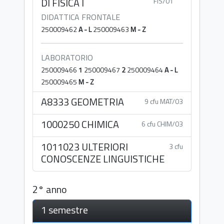
DI FISICA I
FIS/01
DIDATTICA FRONTALE
250009462
A - L
250009463
M - Z
LABORATORIO
250009466
1
250009467
2
250009464
A - L
250009465
M - Z
A8333 GEOMETRIA
9 cfu MAT/03
1000250 CHIMICA
6 cfu CHIM/03
1011023 ULTERIORI
3 cfu
CONOSCENZE LINGUISTICHE
2° anno
1 semestre