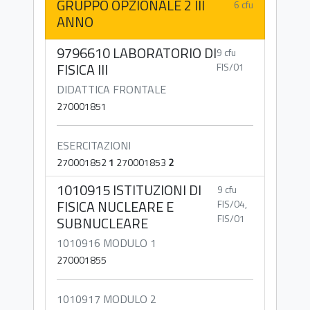
GRUPPO OPZIONALE 2 III
6 cfu
ANNO
9796610 LABORATORIO DI
9 cfu
FISICA III
FIS/01
DIDATTICA FRONTALE
270001851
ESERCITAZIONI
270001852
1
270001853
2
1010915 ISTITUZIONI DI
9 cfu
FISICA NUCLEARE E
FIS/04,
FIS/01
SUBNUCLEARE
1010916 MODULO 1
270001855
1010917 MODULO 2