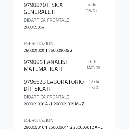
9798870 FISICA
14 cfu
GENERALE II
FIS/01
DIDATTICA FRONTALE
260005004
ESERCITAZIONI
260005005
1
260005006
2
9798851 ANALISI
11 cfu
MATEMATICA II
MAT/05
9796623 LABORATORIO
12 cfu
DI FISICA II
FIS/01
DIDATTICA FRONTALE
260005008
A - L
260005009
M - Z
ESERCITAZIONI
260005010
1
260005011
2
260005012
A - L