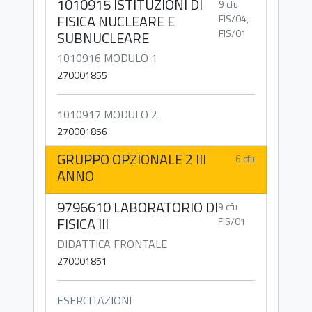
1010915 ISTITUZIONI DI
9 cfu
FISICA NUCLEARE E
FIS/04,
FIS/01
SUBNUCLEARE
1010916 MODULO 1
270001855
1010917 MODULO 2
270001856
GRUPPO OPZIONALE 2 III
6 cfu
ANNO
9796610 LABORATORIO DI
9 cfu
FISICA III
FIS/01
DIDATTICA FRONTALE
270001851
ESERCITAZIONI