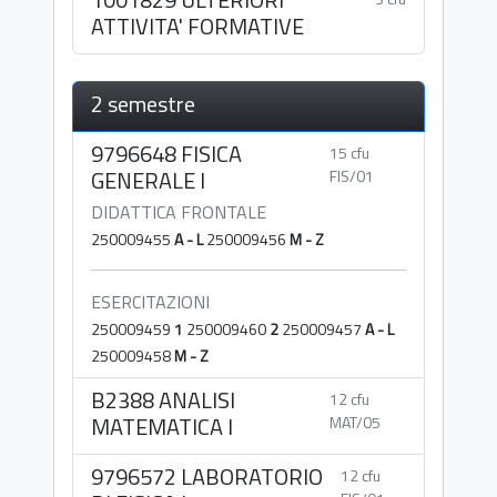
ATTIVITA' FORMATIVE
2 semestre
9796648 FISICA
15 cfu
GENERALE I
FIS/01
DIDATTICA FRONTALE
250009455
A - L
250009456
M - Z
ESERCITAZIONI
250009459
1
250009460
2
250009457
A - L
250009458
M - Z
B2388 ANALISI
12 cfu
MATEMATICA I
MAT/05
9796572 LABORATORIO
12 cfu