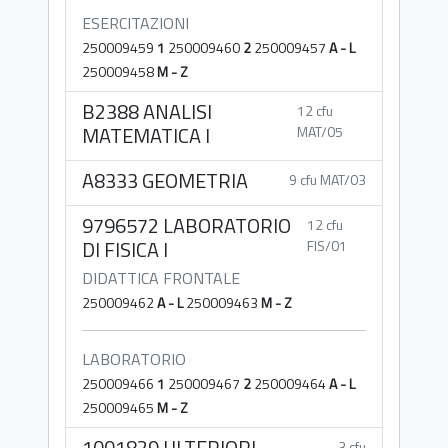
ESERCITAZIONI
250009459
1
250009460
2
250009457
A - L
250009458
M - Z
B2388 ANALISI
12 cfu
MATEMATICA I
MAT/05
A8333 GEOMETRIA
9 cfu MAT/03
9796572 LABORATORIO
12 cfu
DI FISICA I
FIS/01
DIDATTICA FRONTALE
250009462
A - L
250009463
M - Z
LABORATORIO
250009466
1
250009467
2
250009464
A - L
250009465
M - Z
1001829 ULTERIORI
3 cfu