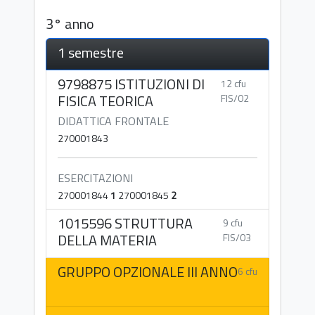
3° anno
1 semestre
9798875 ISTITUZIONI DI
12 cfu
FISICA TEORICA
FIS/02
DIDATTICA FRONTALE
270001843
ESERCITAZIONI
270001844
1
270001845
2
1015596 STRUTTURA
9 cfu
DELLA MATERIA
FIS/03
GRUPPO OPZIONALE III ANNO
6 cfu