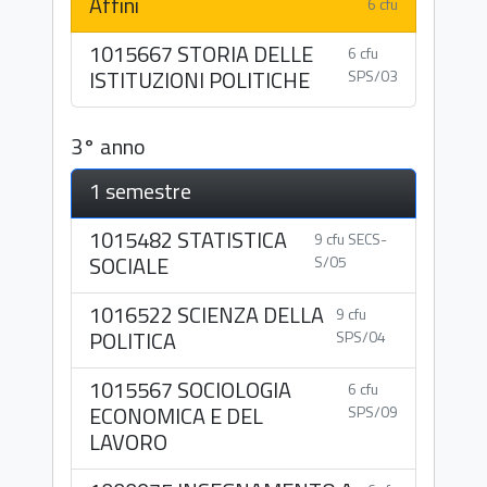
Affini
6 cfu
1015667 STORIA DELLE
6 cfu
ISTITUZIONI POLITICHE
SPS/03
3° anno
1 semestre
1015482 STATISTICA
9 cfu SECS-
SOCIALE
S/05
1016522 SCIENZA DELLA
9 cfu
POLITICA
SPS/04
1015567 SOCIOLOGIA
6 cfu
ECONOMICA E DEL
SPS/09
LAVORO