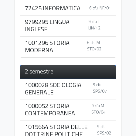
72425 INFORMATICA
6 cfu INF/01
9799295 LINGUA
9 cfu L-
INGLESE
LIN/12
1001296 STORIA
6 cfu M-
MODERNA
STO/02
2 semestre
1000028 SOCIOLOGIA
9 cfu
GENERALE
SPS/07
1000052 STORIA
9 cfu M-
CONTEMPORANEA
STO/04
1015664 STORIA DELLE
9 cfu
DOTTRINE POLITICHE
SPS/02