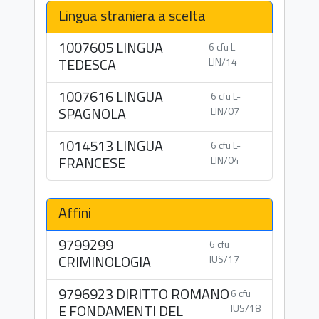
Lingua straniera a scelta
1007605 LINGUA
6 cfu L-
TEDESCA
LIN/14
1007616 LINGUA
6 cfu L-
SPAGNOLA
LIN/07
1014513 LINGUA
6 cfu L-
FRANCESE
LIN/04
Affini
9799299
6 cfu
CRIMINOLOGIA
IUS/17
9796923 DIRITTO ROMANO
6 cfu
E FONDAMENTI DEL
IUS/18