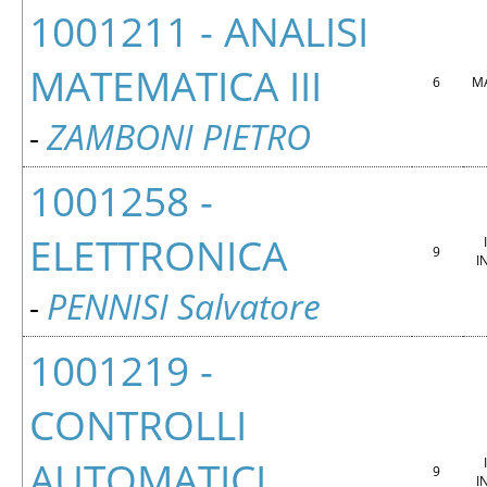
1001211 - ANALISI
MATEMATICA III
6
M
ZAMBONI PIETRO
-
1001258 -
ELETTRONICA
9
I
PENNISI Salvatore
-
1001219 -
CONTROLLI
AUTOMATICI
9
I