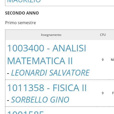
SECONDO ANNO
Primo semestre
Insegnamento
CFU
1003400 - ANALISI
MATEMATICA II
9
M
LEONARDI SALVATORE
-
1011358 - FISICA II
9
F
SORBELLO GINO
-